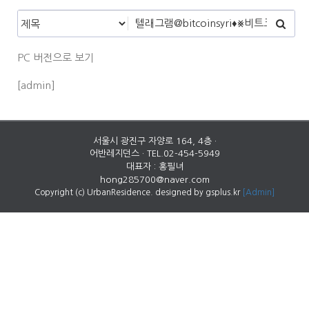
PC 버전으로 보기
[admin]
서울시 광진구 자양로 164, 4층 ·
어반레지던스 · TEL.02-454-5949
대표자 : 홍필녀
hong285700@naver.com
Copyright (c) UrbanResidence. designed by gsplus.kr
[Admin]