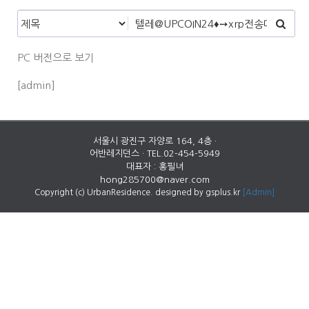
PC 버전으로 보기
[admin]
서울시 광진구 자양로 164, 4층 ·
어반레지던스 · TEL.02-454-5949
대표자 : 홍필녀
hong285700@naver.com
Copyright (c) UrbanResidence. designed by gsplus.kr
[Admin]