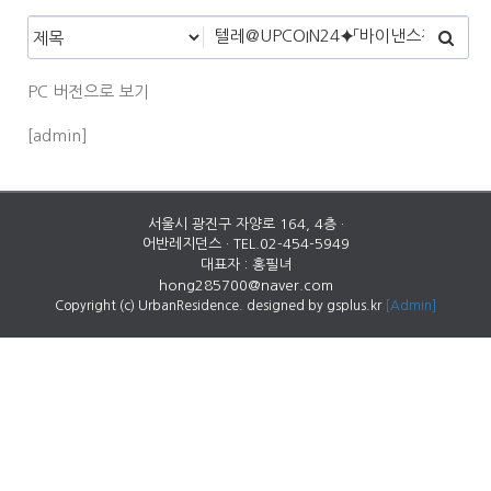
PC 버전으로 보기
[admin]
서울시 광진구 자양로 164, 4층 ·
어반레지던스 · TEL.02-454-5949
대표자 : 홍필녀
hong285700@naver.com
Copyright (c) UrbanResidence. designed by gsplus.kr
[Admin]